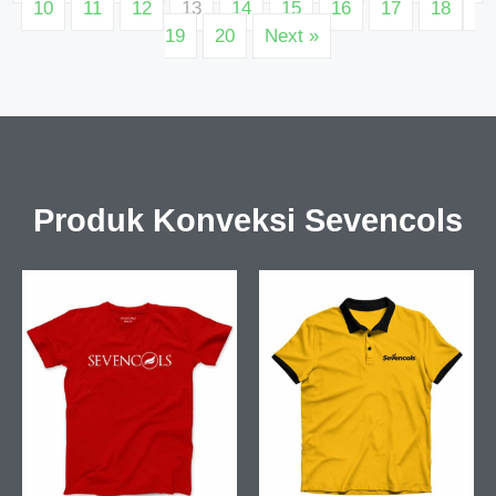
10
11
12
13
14
15
16
17
18
19
20
Next »
Produk Konveksi Sevencols