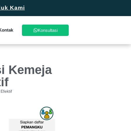
duk Kami
Kontak
Konsultasi
i Kemeja
if
fektif