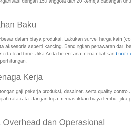
organisasi dengan 150 anggota dan 20 kemeja cadangan un
ahan Baku
besar dalam biaya produksi. Lakukan survei harga kain (cot
ta aksesoris seperti kancing. Bandingkan penawaran dari b
s serta lead time. Jika Anda berencana menambahkan
bordir
perhitungan.
enaga Kerja
tongan gaji pekerja produksi, desainer, serta quality control
if upah rata‑rata. Jangan lupa memasukkan biaya lembur jika 
a Overhead dan Operasional