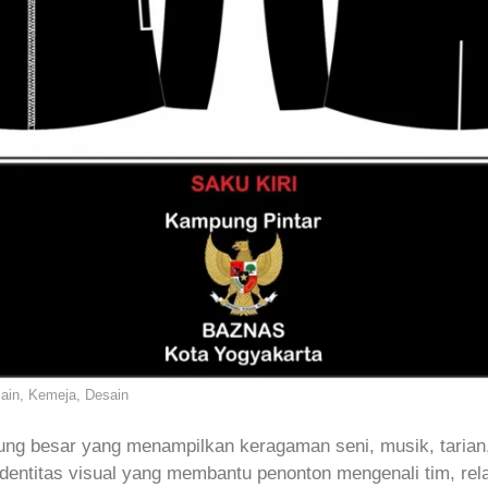
sain, Kemeja, Desain
ung besar yang menampilkan keragaman seni, musik, tarian, 
dentitas visual yang membantu penonton mengenali tim, rela