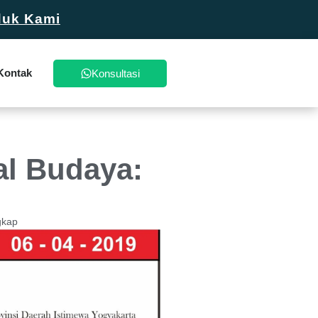
duk Kami
Kontak
Konsultasi
al Budaya:
gkap