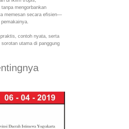
 di iklim tropis,
a tanpa mengorbankan
cara memesan secara efisien—
p pemakainya.
raktis, contoh nyata, serta
i sorotan utama di panggung
entingnya