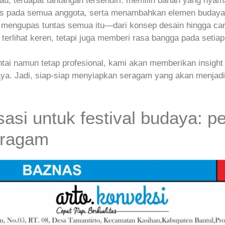
u, terdapat tantangan tersendiri: memilih bahan yang nyaman
as pada semua anggota, serta menambahkan elemen buday
akan mengupas tuntas semua itu—dari konsep desain hingga 
terlihat keren, tetapi juga memberi rasa bangga pada setia
i namun tetap profesional, kami akan memberikan insight p
aya. Jadi, siap-siap menyiapkan seragam yang akan menjad
asi untuk festival budaya: p
eragam