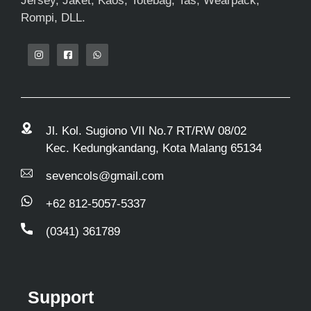
Jersey, Jaket, Kaos, Totebag, Tas, Wearpack,
Rompi, DLL.
Jl. Kol. Sugiono VII No.7 RT/RW 08/02
Kec. Kedungkandang, Kota Malang 65134
sevencols@gmail.com
+62 812-5057-5337
(0341) 361789
Support