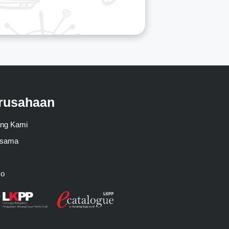
rusahaan
ang Kami
asama
mo