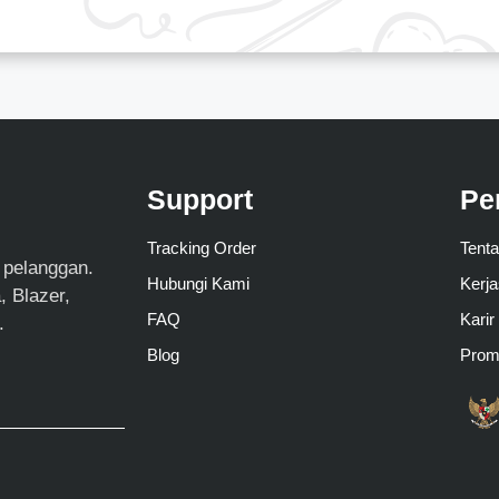
Support
Pe
Tracking Order
Tent
 pelanggan.
Hubungi Kami
Kerj
 Blazer,
FAQ
Karir
.
Blog
Pro