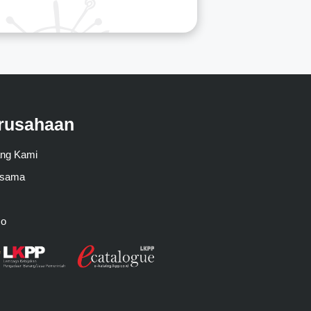
rusahaan
ang Kami
asama
mo