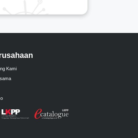
rusahaan
ang Kami
asama
mo