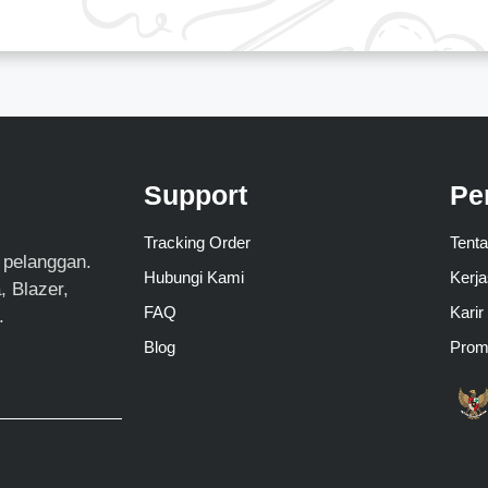
Support
Pe
Tracking Order
Tent
 pelanggan.
Hubungi Kami
Kerj
 Blazer,
FAQ
Karir
.
Blog
Pro