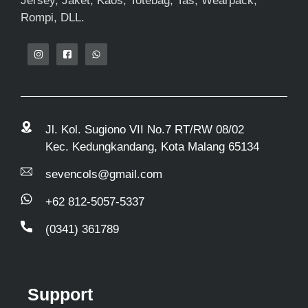
Jersey, Jaket, Kaos, Totebag, Tas, Wearpack,
Rompi, DLL.
Jl. Kol. Sugiono VII No.7 RT/RW 08/02
Kec. Kedungkandang, Kota Malang 65134
sevencols@gmail.com
+62 812-5057-5337
(0341) 361789
Support