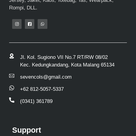
Jersey, Jaket, Kaos, Totebag, Tas, Wearpack,
Rompi, DLL.
Jl. Kol. Sugiono VII No.7 RT/RW 08/02
Kec. Kedungkandang, Kota Malang 65134
sevencols@gmail.com
+62 812-5057-5337
(0341) 361789
Support