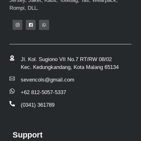
Jersey, Jaket, Kaos, Totebag, Tas, Wearpack,
Rompi, DLL.
Jl. Kol. Sugiono VII No.7 RT/RW 08/02
Kec. Kedungkandang, Kota Malang 65134
sevencols@gmail.com
+62 812-5057-5337
(0341) 361789
Support