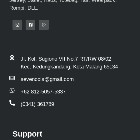
Jersey, Jaket, Kaos, Totebag, Tas, Wearpack,
Rompi, DLL.
Jl. Kol. Sugiono VII No.7 RT/RW 08/02
Kec. Kedungkandang, Kota Malang 65134
sevencols@gmail.com
+62 812-5057-5337
(0341) 361789
Support