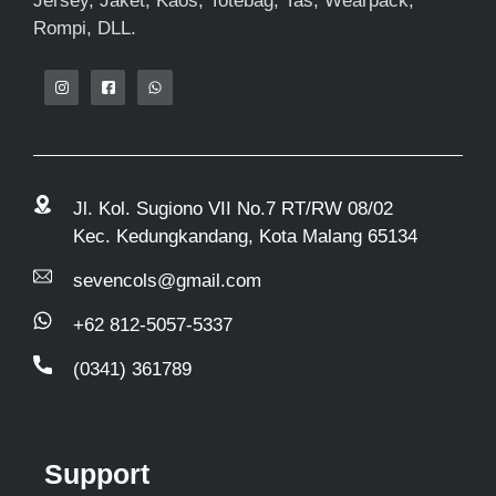
Jersey, Jaket, Kaos, Totebag, Tas, Wearpack,
Rompi, DLL.
Jl. Kol. Sugiono VII No.7 RT/RW 08/02
Kec. Kedungkandang, Kota Malang 65134
sevencols@gmail.com
+62 812-5057-5337
(0341) 361789
Support