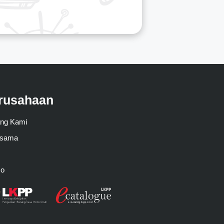
rusahaan
ang Kami
asama
mo