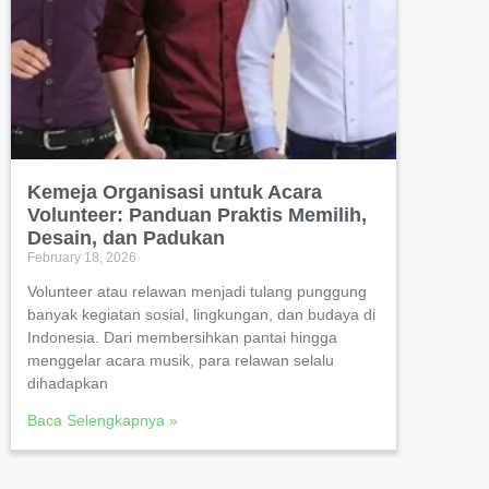
Kemeja Organisasi untuk Acara
Volunteer: Panduan Praktis Memilih,
Desain, dan Padukan
February 18, 2026
Volunteer atau relawan menjadi tulang punggung
banyak kegiatan sosial, lingkungan, dan budaya di
Indonesia. Dari membersihkan pantai hingga
menggelar acara musik, para relawan selalu
dihadapkan
Baca Selengkapnya »