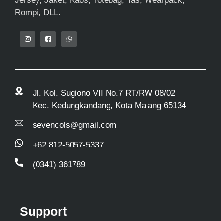
Jersey, Jaket, Kaos, Totebag, Tas, Wearpack,
Rompi, DLL.
Jl. Kol. Sugiono VII No.7 RT/RW 08/02
Kec. Kedungkandang, Kota Malang 65134
sevencols@gmail.com
+62 812-5057-5337
(0341) 361789
Support