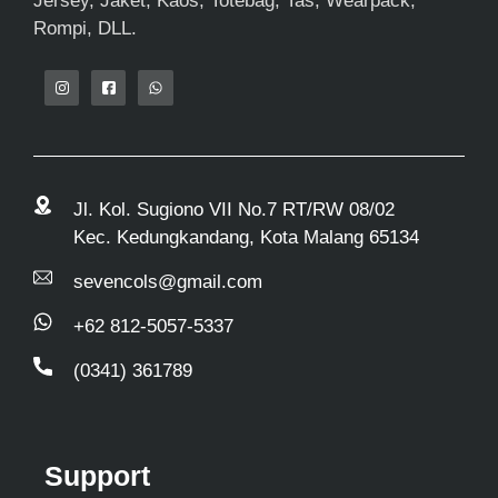
Jersey, Jaket, Kaos, Totebag, Tas, Wearpack,
Rompi, DLL.
Jl. Kol. Sugiono VII No.7 RT/RW 08/02
Kec. Kedungkandang, Kota Malang 65134
sevencols@gmail.com
+62 812-5057-5337
(0341) 361789
Support