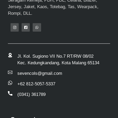
Seragam Kemeja, PDH, PDL, Celana, Blazer,
Jersey, Jaket, Kaos, Totebag, Tas, Wearpack,
Rompi, DLL.
Jl. Kol. Sugiono VII No.7 RT/RW 08/02
Kec. Kedungkandang, Kota Malang 65134
sevencols@gmail.com
+62 812-5057-5337
(0341) 361789