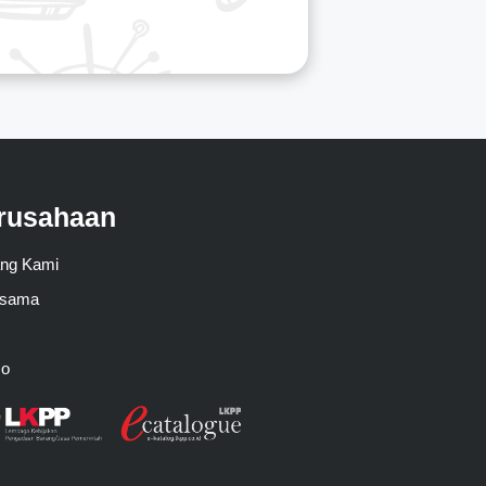
rusahaan
ang Kami
asama
mo