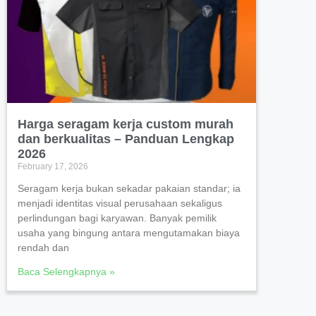
Harga seragam kerja custom murah
dan berkualitas – Panduan Lengkap
2026
February 17, 2026
Seragam kerja bukan sekadar pakaian standar; ia
menjadi identitas visual perusahaan sekaligus
perlindungan bagi karyawan. Banyak pemilik
usaha yang bingung antara mengutamakan biaya
rendah dan
Baca Selengkapnya »