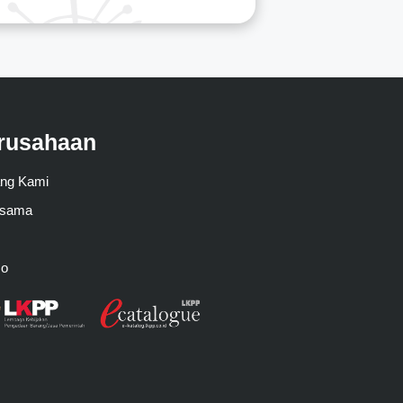
rusahaan
ang Kami
asama
mo