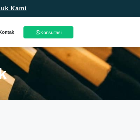
duk Kami
Kontak
Konsultasi
k