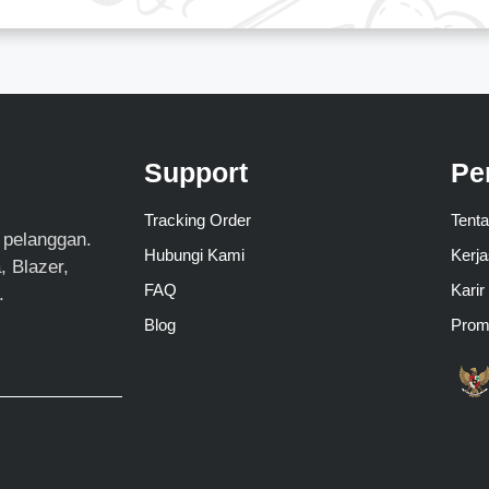
Support
Pe
Tracking Order
Tent
 pelanggan.
Hubungi Kami
Kerj
 Blazer,
FAQ
Karir
.
Blog
Pro