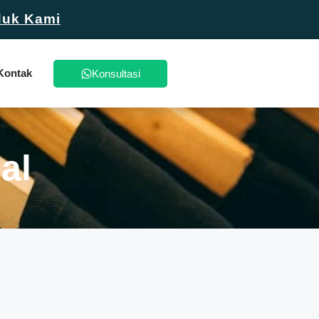
duk Kami
Kontak
Konsultasi
al