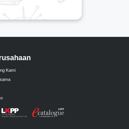
rusahaan
ang Kami
asama
mo