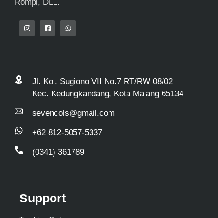
Rompi, DLL.
Jl. Kol. Sugiono VII No.7 RT/RW 08/02
Kec. Kedungkandang, Kota Malang 65134
sevencols@gmail.com
+62 812-5057-5337
(0341) 361789
Support