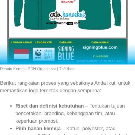
Desain Kemeja PDH Organisasi | Thể thao
Berikut rangkaian proses yang sebaiknya Anda ikuti untuk
memastikan logo tercetak dengan sempurna:
Riset dan definisi kebutuhan
– Tentukan tujuan
pencetakan: branding, kebanggaan tim, atau
keperluan promosi.
Pilih bahan kemeja
– Katun, polyester, atau