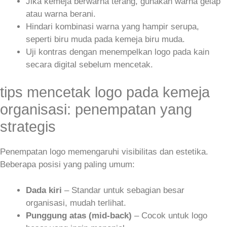
Jika kemeja berwarna terang, gunakan warna gelap
atau warna berani.
Hindari kombinasi warna yang hampir serupa,
seperti biru muda pada kemeja biru muda.
Uji kontras dengan menempelkan logo pada kain
secara digital sebelum mencetak.
tips mencetak logo pada kemeja
organisasi: penempatan yang
strategis
Penempatan logo memengaruhi visibilitas dan estetika.
Beberapa posisi yang paling umum:
Dada kiri
– Standar untuk sebagian besar
organisasi, mudah terlihat.
Punggung atas (mid‑back)
– Cocok untuk logo