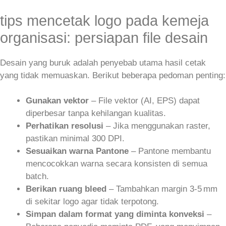
tips mencetak logo pada kemeja
organisasi: persiapan file desain
Desain yang buruk adalah penyebab utama hasil cetak
yang tidak memuaskan. Berikut beberapa pedoman penting:
Gunakan vektor
– File vektor (AI, EPS) dapat
diperbesar tanpa kehilangan kualitas.
Perhatikan resolusi
– Jika menggunakan raster,
pastikan minimal 300 DPI.
Sesuaikan warna Pantone
– Pantone membantu
mencocokkan warna secara konsisten di semua
batch.
Berikan ruang bleed
– Tambahkan margin 3‑5 mm
di sekitar logo agar tidak terpotong.
Simpan dalam format yang diminta konveksi
–