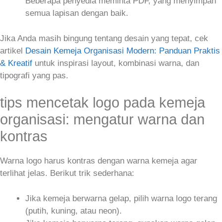
Beberapa penyedia meminta PDF, yang menyimpan
semua lapisan dengan baik.
Jika Anda masih bingung tentang desain yang tepat, cek
artikel
Desain Kemeja Organisasi Modern: Panduan Praktis
& Kreatif
untuk inspirasi layout, kombinasi warna, dan
tipografi yang pas.
tips mencetak logo pada kemeja
organisasi: mengatur warna dan
kontras
Warna logo harus kontras dengan warna kemeja agar
terlihat jelas. Berikut trik sederhana:
Jika kemeja berwarna gelap, pilih warna logo terang
(putih, kuning, atau neon).