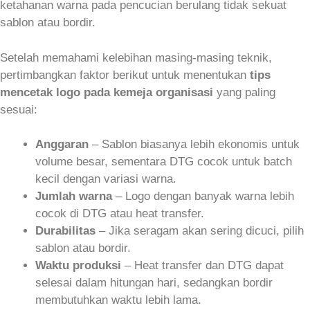
ketahanan warna pada pencucian berulang tidak sekuat
sablon atau bordir.
Setelah memahami kelebihan masing‑masing teknik,
pertimbangkan faktor berikut untuk menentukan
tips
mencetak logo pada kemeja organisasi
yang paling
sesuai:
Anggaran
– Sablon biasanya lebih ekonomis untuk
volume besar, sementara DTG cocok untuk batch
kecil dengan variasi warna.
Jumlah warna
– Logo dengan banyak warna lebih
cocok di DTG atau heat transfer.
Durabilitas
– Jika seragam akan sering dicuci, pilih
sablon atau bordir.
Waktu produksi
– Heat transfer dan DTG dapat
selesai dalam hitungan hari, sedangkan bordir
membutuhkan waktu lebih lama.