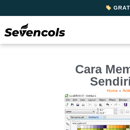
GRATI
Cara Mem
Sendir
Home
»
Arti