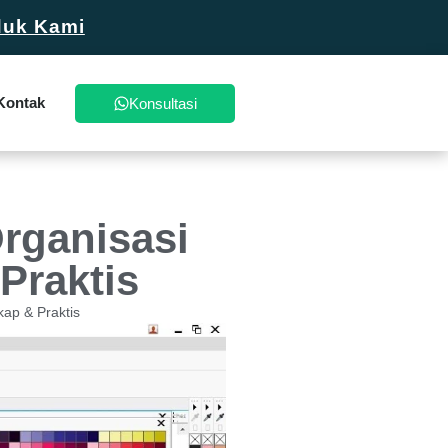
duk Kami
Kontak
Konsultasi
rganisasi
Praktis
ap & Praktis