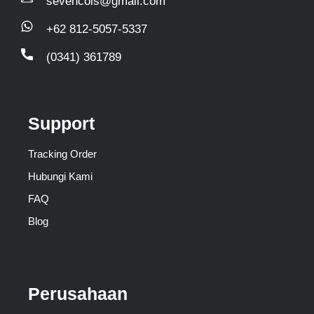
sevencols@gmail.com
+62 812-5057-5337
(0341) 361789
Support
Tracking Order
Hubungi Kami
FAQ
Blog
Perusahaan