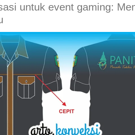
sasi untuk event gaming: Mem
u