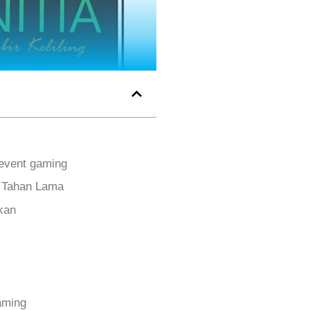
 event gaming
n Tahan Lama
kan
aming