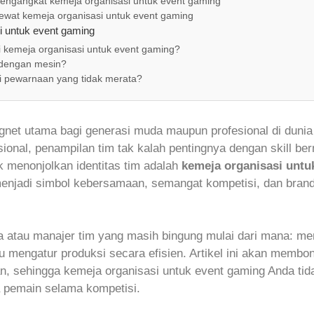
Mengangkat kemeja organisasi untuk event gaming
ewat kemeja organisasi untuk event gaming
i untuk event gaming
 kemeja organisasi untuk event gaming?
 dengan mesin?
 pewarnaan yang tidak merata?
net utama bagi generasi muda maupun profesional di dunia h
asional, penampilan tim tak kalah pentingnya dengan skill be
uk menonjolkan identitas tim adalah
kemeja organisasi untu
menjadi simbol kebersamaan, semangat kompetisi, dan bran
 atau manajer tim yang masih bingung mulai dari mana: me
au mengatur produksi secara efisien. Artikel ini akan memb
, sehingga kemeja organisasi untuk event gaming Anda tidak
 pemain selama kompetisi.