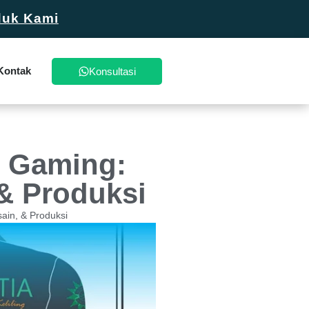
duk Kami
Kontak
Konsultasi
t Gaming:
& Produksi
ain, & Produksi