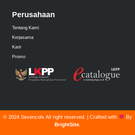
Perusahaan
Tentang Kami
Kerjasama
Karir
Promo
© 2024 Sevencols All right reserved. | Crafted with
By
BrightSite.