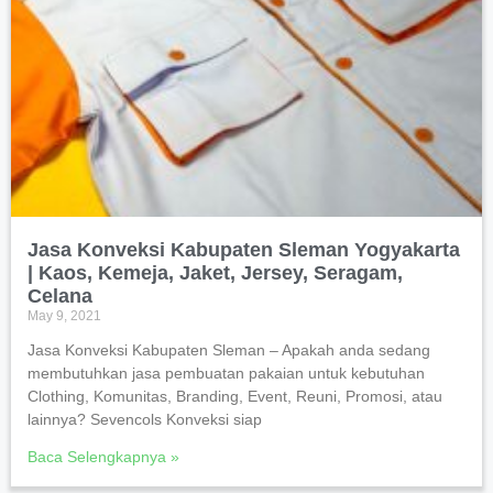
Jasa Konveksi Kabupaten Sleman Yogyakarta
| Kaos, Kemeja, Jaket, Jersey, Seragam,
Celana
May 9, 2021
Jasa Konveksi Kabupaten Sleman – Apakah anda sedang
membutuhkan jasa pembuatan pakaian untuk kebutuhan
Clothing, Komunitas, Branding, Event, Reuni, Promosi, atau
lainnya? Sevencols Konveksi siap
Baca Selengkapnya »