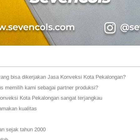
yang bisa dikerjakan Jasa Konveksi Kota Pekalongan?
s memilih kami sebagai partner produksi?
onveksi Kota Pekalongan sangat terjangkau
makan kualitas
n sejak tahun 2000
udah