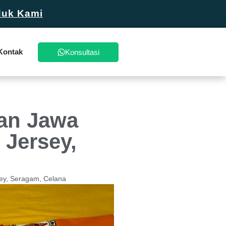
duk Kami
Kontak
Konsultasi
an Jawa
 Jersey,
sey, Seragam, Celana