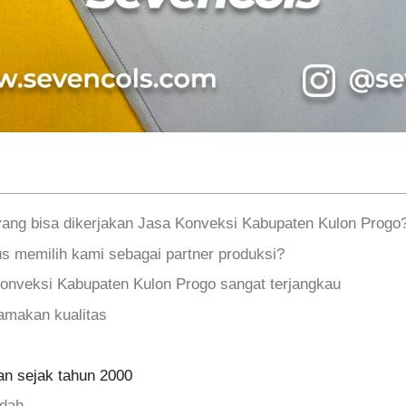
yang bisa dikerjakan Jasa Konveksi Kabupaten Kulon Progo
s memilih kami sebagai partner produksi?
onveksi Kabupaten Kulon Progo sangat terjangkau
makan kualitas
n sejak tahun 2000
udah