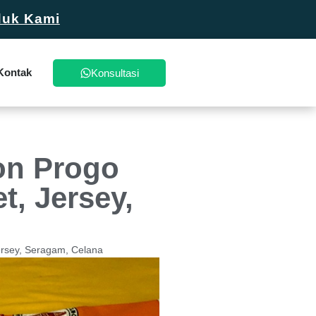
duk Kami
Kontak
Konsultasi
on Progo
t, Jersey,
ersey, Seragam, Celana