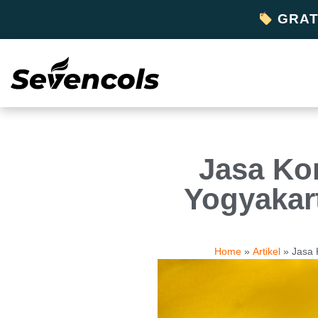
GRATI
Jasa Ko
Yogyakart
Home
»
Artikel
»
Jasa 