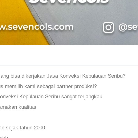
yang bisa dikerjakan Jasa Konveksi Kepulauan Seribu?
s memilih kami sebagai partner produksi?
onveksi Kepulauan Seribu sangat terjangkau
makan kualitas
n sejak tahun 2000
udah