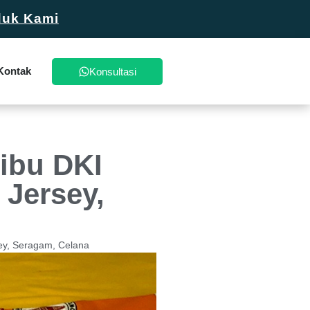
duk Kami
Kontak
Konsultasi
ibu DKI
 Jersey,
sey, Seragam, Celana