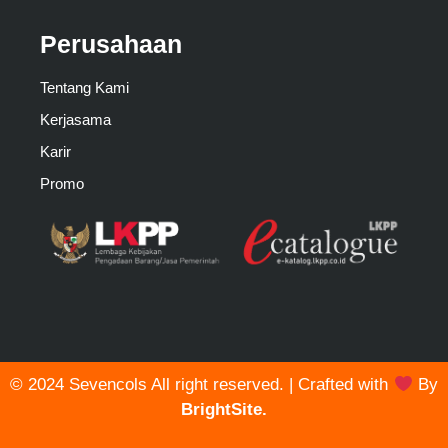
Perusahaan
Tentang Kami
Kerjasama
Karir
Promo
© 2024 Sevencols All right reserved. | Crafted with
By
BrightSite.