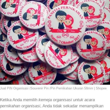
Jual PIN Organisasi /Souvenir Pin /Pin Pernikahan Ukuran 58mm | Shopee
Ketika Anda memilih
kemeja organisasi untuk acara
pernikahan organisasi
, Anda tidak sekadar menampilkan